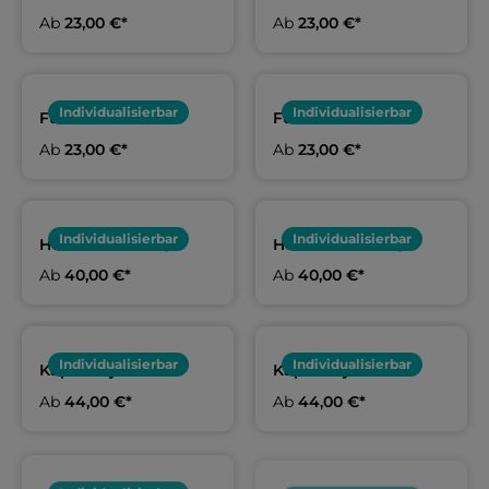
Damen-/ Herren &
Damen-/ Herren &
Ab
23,00 €*
Ab
23,00 €*
Kids schwarz |
Kids weiß |
Wasserfreunde
Wasserfreunde
Brandenburg
Brandenburg
Individualisierbar
Individualisierbar
Funktionsshirt
Funktionsshirt
Damen-/ Herren &
Damen-/ Herren &
Ab
23,00 €*
Ab
23,00 €*
Kids schwarz |
Kids weiß |
Wasserfreunde
Wasserfreunde
Brandenburg
Brandenburg
Individualisierbar
Individualisierbar
Hoodie Damen-/
Hoodie Damen-/
Herren & Kids
Herren & Kids weiß |
Ab
40,00 €*
Ab
40,00 €*
schwarz |
Wasserfreunde
Wasserfreunde
Brandenburg
Brandenburg
Individualisierbar
Individualisierbar
Kapuzenjacke
Kapuzenjacke
Damen-/ Herren &
Damen-/ Herren &
Ab
44,00 €*
Ab
44,00 €*
Kids schwarz |
Kids rot |
Wasserfreunde
Wasserfreunde
Brandenburg
Brandenburg