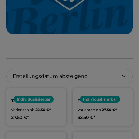
Individualisierbar
Individualisierbar
Teamshirt,
Funktionsshirt,
Erwachsene & Kids |
Erwachsene & Kids |
Varianten ab
22,50 €*
Varianten ab
27,50 €*
TSC Berlin
TSC Berlin
27,50 €*
32,50 €*