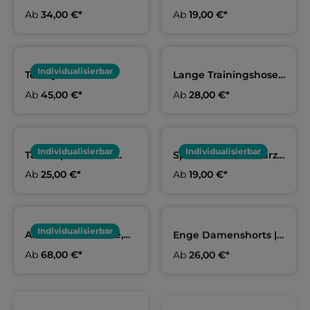
Kids | ATSV Freiberg
Erwachsene & Kids |
Ab
34,00 €*
Ab
19,00 €*
ATSV Freiberg
Individualisierbar
Teamjacke lila
Lange Trainingshose
Erwachsene & Kids |
Erwachsene & Kids |
Ab
45,00 €*
Ab
28,00 €*
ATSV Freiberg
ATSV Freiberg
Individualisierbar
Individualisierbar
Tanktop Herren &
Sportmütze schwarz |
Kids | ATSV Freiberg
ATSV Freiberg
Ab
25,00 €*
Ab
19,00 €*
Individualisierbar
Arena Teamhoodie,
Enge Damenshorts |
Erwachsene & Kids |
ATSV Freiberg
Ab
68,00 €*
Ab
26,00 €*
ATSV Freiberg