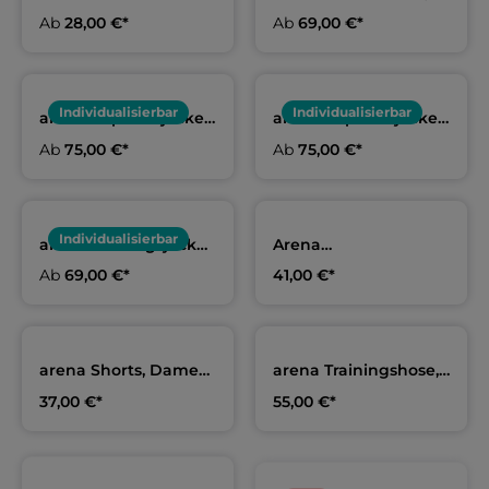
Erwachsene & Kids |
Erwachsene & Kids |
Ab
28,00 €*
Ab
69,00 €*
TV Jahn
TV Jahn
Schneverdingen
Schneverdingen
Individualisierbar
Individualisierbar
arena Kapuzenjacke,
arena Kapuzenjacke,
Herren & Kids | TV
Damen | TV Jahn
Ab
75,00 €*
Ab
75,00 €*
Jahn Schneverdingen
Schneverdingen
Individualisierbar
arena Trainingsjacke,
Arena
Erwachsene & Kids |
Trainingsshorts,
Ab
69,00 €*
41,00 €*
TV Jahn
Erwachsene & Kids |
Schneverdingen
TV Jahn
Schneverdingen
arena Shorts, Damen
arena Trainingshose,
| TV Jahn
Herren | TV Jahn
37,00 €*
55,00 €*
Schneverdingen
Schneverdingen