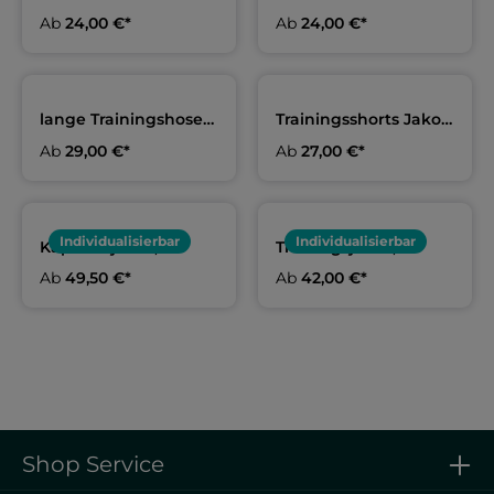
Damen, Herren & Kids
Damen, Herren & Kids
Ab
24,00 €*
Ab
24,00 €*
in pink | SV Delphin
in blau | SV Delphin
Schneverdingen
Schneverdingen
lange Trainingshose
Trainingsshorts Jako,
Jako, Erwachsene &
Erwachsene & Kids |
Ab
29,00 €*
Ab
27,00 €*
Kids | SV Delphin
SV Delphin
Schneverdingen
Schneverdingen
Individualisierbar
Individualisierbar
Kapuzenjacke,
Trainingsjacke,
Erwachsene & Kids |
Erwachsene & Kids |
Ab
49,50 €*
Ab
42,00 €*
SV Delphin
SV Delphin
Schneverdingen
Schneverdingen
Shop Service