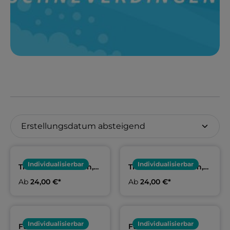
Individualisierbar
Individualisierbar
Trainershirt Damen,
Trainershirt Damen,
Herren & Kids in blau
Herren & Kids in pink
Ab
24,00 €*
Ab
24,00 €*
| SV Delphin
| SV Delphin
Schneverdingen
Schneverdingen
Individualisierbar
Individualisierbar
Funktionsshirt
Funktionsshirt