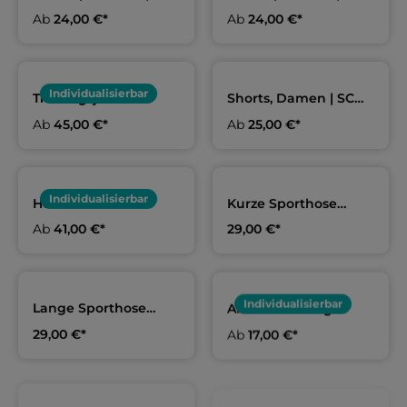
Stadthagen
Stadthagen
Ab
24,00 €*
Ab
24,00 €*
Individualisierbar
Trainingsjacke
Shorts, Damen | SC
Erwachsene & Kids |
Stadthagen
Ab
45,00 €*
Ab
25,00 €*
SC Stadthagen
Individualisierbar
Hoodie weiß
Kurze Sporthose
Erwachsene und Kids
schwarz Herren &
Ab
41,00 €*
29,00 €*
| SC Stadthagen
Kids | SC Stadthagen
Individualisierbar
Lange Sporthose
Arena Meshbag
schwarz Herren &
schwarz | SC
29,00 €*
Ab
17,00 €*
Kids | SC Stadthagen
Stadthagen