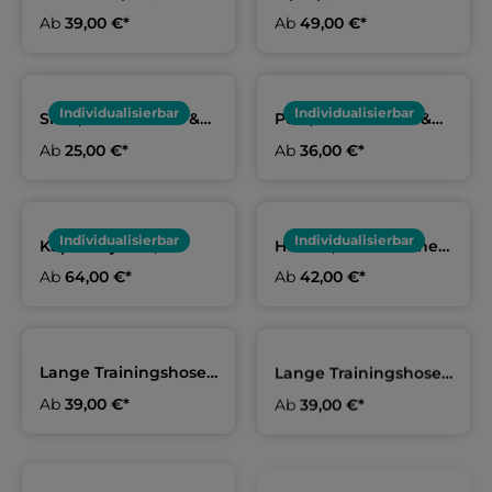
Erwachsene & Kids |
Kids | SSC Berlin-
Ab
39,00 €*
Ab
49,00 €*
SSC Berlin-
Reinickendorf
Reinickendorf
Individualisierbar
Individualisierbar
Shirt, Erwachsene &
Polo, Erwachsene &
Kids | SSC Berlin-
Kids | SSC Berlin-
Ab
25,00 €*
Ab
36,00 €*
Reinickendorf
Reinickendorf
Individualisierbar
Individualisierbar
Kapuzenjacke,
Hoodie, Erwachsene
Erwachsene & Kids |
& Kids | SSC Berlin-
Ab
64,00 €*
Ab
42,00 €*
SSC Berlin-
Reinickendorf
Reinickendorf
Lange Trainingshose
Lange Trainingshose
navy, Erwachsene &
schwarz, Erwachsene
Ab
39,00 €*
Ab
39,00 €*
Kids | SSC Berlin-
& Kids | SSC Berlin-
Reinickendorf
Reinickendorf