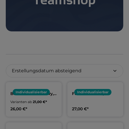
Individualisierbar
Individualisierbar
Baumwollshirt navy,
Funktionsshirt,
Erwachsene & Kids |
Erwachsene & Kids |
Varianten ab
21,00 €*
SG Oelde
SG Oelde
26,00 €*
27,00 €*