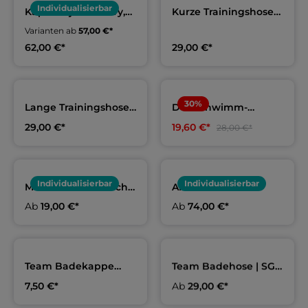
Individualisierbar
Kapuzenjacke navy,
Kurze Trainingshose
Erwachsene & Kids |
navy | SG Oelde
Varianten ab
57,00 €*
SG Oelde
62,00 €*
29,00 €*
30
%
Lange Trainingshose
Der Schwimm-
navy | SG Oelde
Kalender 2026 |
29,00 €*
19,60 €*
28,00 €*
Limitierte Auflage
Individualisierbar
Individualisierbar
Mikrofaserhandtuch |
Arena Team-
SG Oelde
Rucksack navy | SG
Ab
19,00 €*
Ab
74,00 €*
Oelde
Team Badekappe
Team Badehose | SG
navy | SG Oelde
Oelde |
7,50 €*
Ab
29,00 €*
VORBESTELLUNG