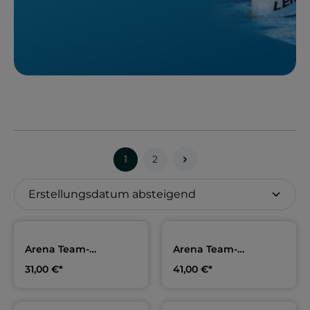
1
2
Arena Team-
Arena Team-
Badehose,
Badeanzug,
31,00 €*
41,00 €*
Erwachsene & Kids |
Erwachsene & Kids |
SSG Leipzig
SSG Leipzig