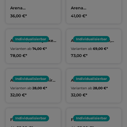
Arena
Arena
Trainingsshorts,
Trainingsshorts,
36,00 €*
41,00 €*
Damen | SSG Leipzig
Erwachsene & Kids |
SSG Leipzig
Individualisierbar
Individualisierbar
Arena Kapuzenjacke,
Arena Teamhoodie,
Erwachsene | SSG
Erwachsene & Kids |
Varianten ab
74,00 €*
Varianten ab
69,00 €*
Leipzig
SSG Leipzig
78,00 €*
73,00 €*
Individualisierbar
Individualisierbar
Arena Funktionsshirt
Arena Teamshirt
Erwachsene & Kids |
Erwachsene & Kids |
Varianten ab
28,00 €*
Varianten ab
28,00 €*
SSG Leipzig
SSG Leipzig
32,00 €*
32,00 €*
Individualisierbar
Individualisierbar
Funktionsshirt
Funktionsshirt
Erwachsene & Kids |
Erwachsene & Kids |