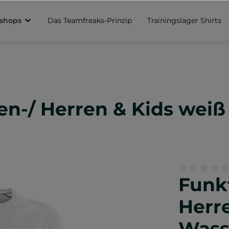
sshops
Das Teamfreaks-Prinzip
Trainingslager Shirts
n-/ Herren & Kids weiß
Funk
Durchschnittl
Herre
Wass