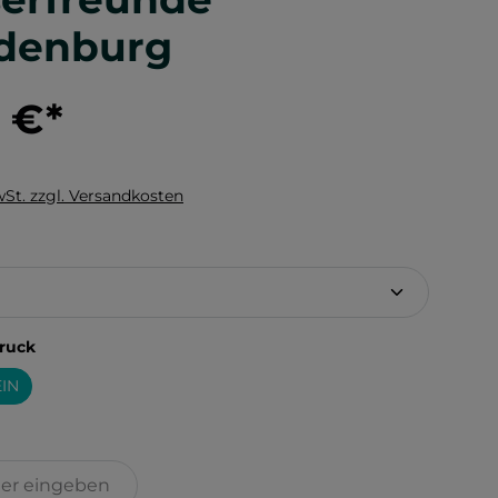
denburg
0 €
*
wSt. zzgl. Versandkosten
hlen
auswählen
ruck
IN