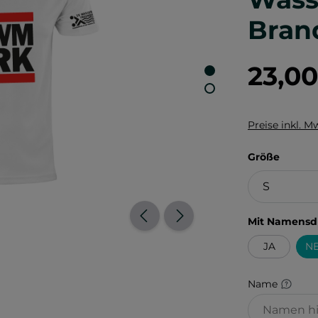
Bran
23,0
Preise inkl. M
auswä
Größe
Mit Namensd
JA
NE
Name