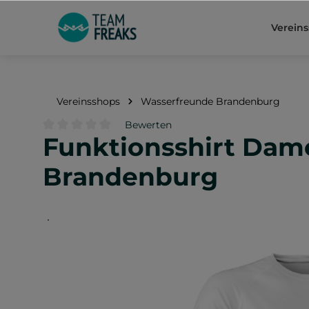
springen
Zur Hauptnavigation springen
Verein
Vereinsshops
Wasserfreunde Brandenburg
Bewerten
Funktionsshirt Dame
Durchschnittliche Bewertung von 0 von 5 Sternen
Brandenburg