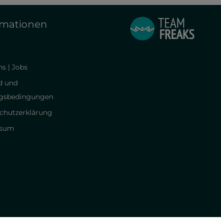
rmationen
s | Jobs
d und
gsbedingungen
chutzerklärung
ssum