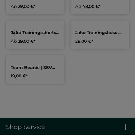
Kids | SSV Forchheim
Erwachsene & Kids |
Ab
29,00 €*
Ab
48,00 €*
SSV Forchheim
Jako Trainingsshorts,
Jako Trainingshose,
Erwachsene & Kids |
Erwachsene & Kids |
Ab
29,00 €*
29,00 €*
SSV Forchheim
SSV Forchheim
Team Beanie | SSV
Forchheim
19,00 €*
Shop Service