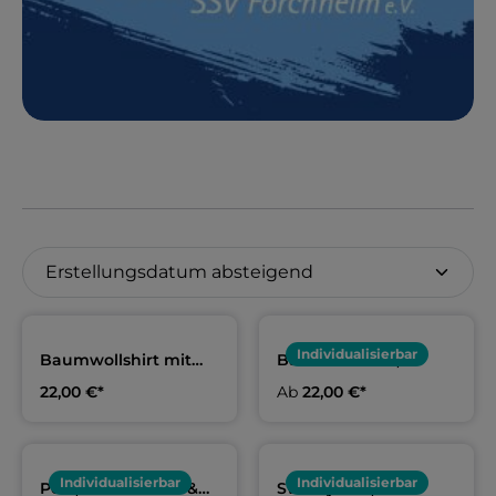
Individualisierbar
Baumwollshirt mit
Baumwollshirt,
Spruch, Erwachsene
Erwachsene & Kids |
22,00 €*
Ab
22,00 €*
& Kids | SSV
SSV Forchheim
Forchheim
Individualisierbar
Individualisierbar
Polo, Erwachsene &
Sweatjacke,