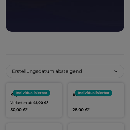
Individualisierbar
Individualisierbar
Kapuzen-
Baumwollshirt,
Langarmshirt,
Erwachsene & Kids |
Varianten ab
45,00 €*
Erwachsene | SG
SG Böhmetal
Böhmetal
50,00 €*
28,00 €*