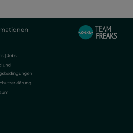
rmationen
s | Jobs
d und
gsbedingungen
chutzerklärung
ssum