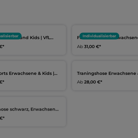
alisierbar
Individualisierbar
achsene und Kids | VfL
Funktions-Polo Erwachsen
ck
Kids | VfL Osnabrück
€*
Ab
31,00 €*
rts Erwachsene & Kids |
Traningshose Erwachsene &
brück
VfL Osnabrück
€*
Ab
28,00 €*
ose schwarz, Erwachsene |
brück
€*