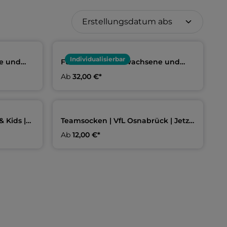
Individualisierbar
e und
Funktionsshirt Erwachsene und
Kids | VfL Osnabrück
Ab
32,00 €*
 Kids |
Teamsocken | VfL Osnabrück | Jetzt
lieferbar
Ab
12,00 €*