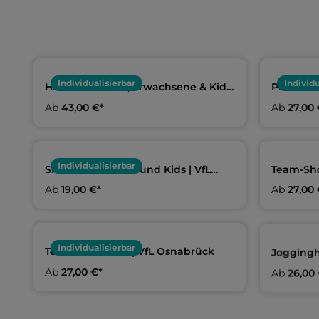
Individualisierbar
Individu
Hoodie schwarz, Erwachsene & Kids
Polo Erw
| VfL Osnabrück
Osnabrü
Ab
43,00 €*
Ab
27,00 
Individualisierbar
Shirt Erwachsene und Kids | VfL
Team-Sho
Osnabrück
VfL Osna
Ab
19,00 €*
Ab
27,00 
Individualisierbar
Team Handtuch | VfL Osnabrück
Joggingh
VfL Osna
Ab
27,00 €*
Ab
26,00 