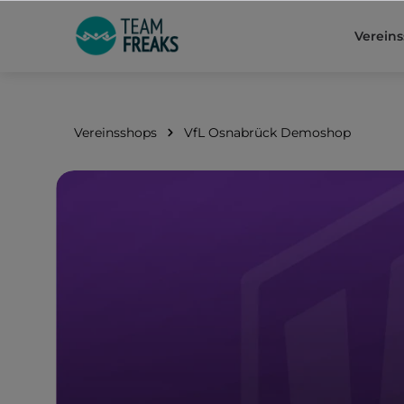
springen
Zur Hauptnavigation springen
Verein
Vereinsshops
VfL Osnabrück Demoshop