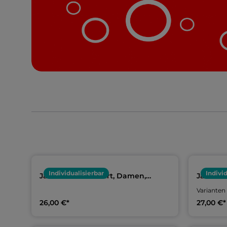
Individualisierbar
Indivi
Jako Funktionsshirt, Damen,
Jako Ba
Unisex & Kids | Team
Unisex &
Varianten
Warmduscher
Warmdu
26,00 €*
27,00 €*