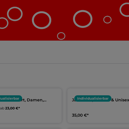
dualisierbar
Individualisierbar
umwollshirt, Damen,
Jako Polo, Damen & Unisex
 Kids | Team
Warmduscher
 ab
23,00 €*
scher
35,00 €*