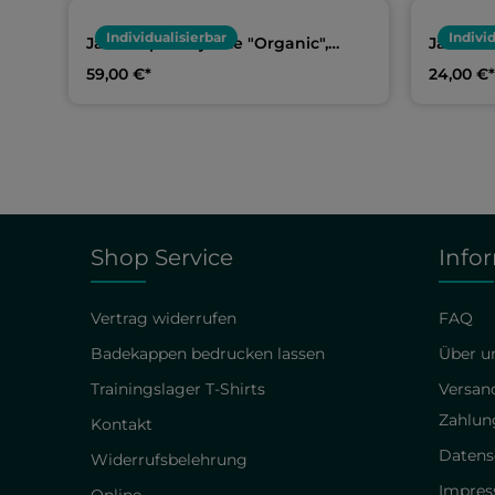
Individualisierbar
Indivi
Jako Kapuzenjacke "Organic",
Jako Ta
Erwachsene & Kids | Team
Kids | 
59,00 €*
24,00 €*
Warmduscher
Shop Service
Info
Vertrag widerrufen
FAQ
Badekappen bedrucken lassen
Über un
Trainingslager T-Shirts
Versan
Zahlun
Kontakt
Datens
Widerrufsbelehrung
Impre