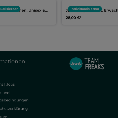
dualisierbar
Individualisierbar
nktop, Damen, Unisex &
Jako Langarmshirt, Erwac
Team Warmduscher
Kids | Team Warmduscher
28,00 €*
rmationen
s | Jobs
d und
gsbedingungen
chutzerklärung
ssum