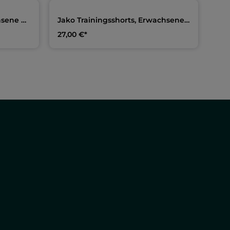
hsene &
Jako Trainingsshorts, Erwachsene
& Kids | Team Warmduscher
27,00 €*