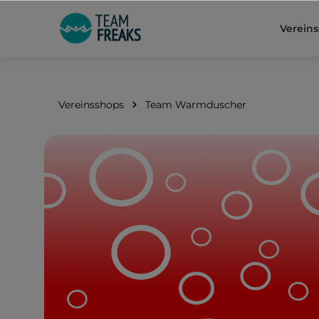
springen
Zur Hauptnavigation springen
Verein
Vereinsshops
Team Warmduscher