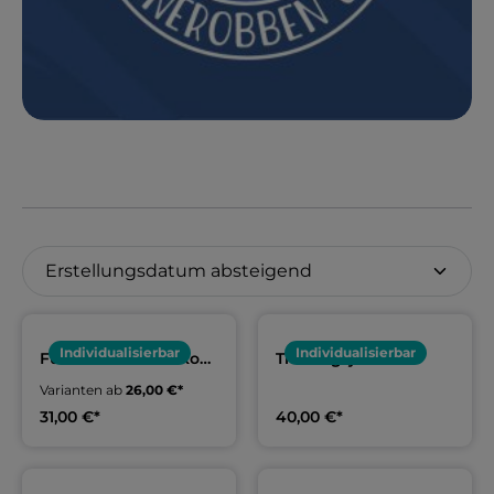
Individualisierbar
Individualisierbar
Funktionsshirt Jako
Trainingsjacke
Erwachsene & Kids |
Erwachsene & Kids |
Varianten ab
26,00 €*
PSV Anklamer
PSV Anklamer
Peenerobben
Peenerobben
31,00 €*
40,00 €*