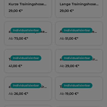
Kurze Trainingshose
Lange Trainingshose
navy, Erwachsene &
navy, Erwachsene &
29,00 €*
29,00 €*
Kids | PSV Anklamer
Kids | PSV Anklamer
Peenerobben
Peenerobben
Individualisierbar
Individualisierbar
arena Kapuzenjacke
Arena Team-Hoodie
Erwachsene & Kids |
Erwachsene & Kids |
Ab
75,00 €*
Ab
51,00 €*
PSV Anklamer
PSV Anklamer
Peenerobben
Peenerobben
Individualisierbar
Individualisierbar
Teamhoodie
arena Funktionsshirt
Erwachsene & Kids |
Erwachsene | PSV
41,00 €*
Ab
29,00 €*
PSV Anklamer
Anklamer
Peenerobben
Peenerobben
Individualisierbar
Individualisierbar
arena Baumwollshirt
Teamshirt
Erwachsene | PSV
Erwachsene & Kids |
Ab
26,00 €*
Ab
19,00 €*
Anklamer
PSV Anklamer
Peenerobben
Peenerobben