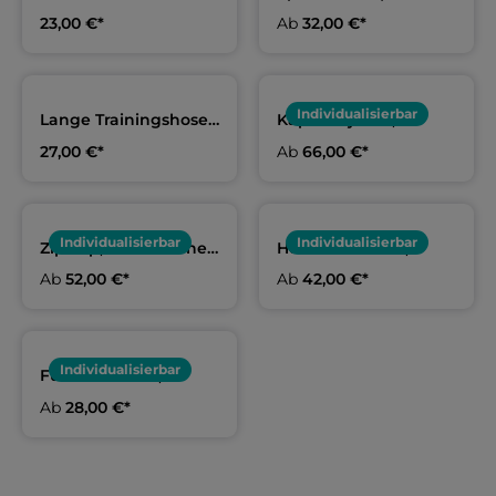
Schwarz, Erwachsene
Garrel
23,00 €*
Ab
32,00 €*
& Kids | DLRG Garrel
Individualisierbar
Lange Trainingshose,
Kapuzenjacke,
Erwachsene & Kids |
Erwachsene & Kids |
27,00 €*
Ab
66,00 €*
DLRG Garrel
DLRG Garrel
Individualisierbar
Individualisierbar
Zip-Top, Erwachsene
Hoodie schwarz,
& Kids | DLRG Garrel
Erwachsene & Kids |
Ab
52,00 €*
Ab
42,00 €*
DLRG Garrel
Individualisierbar
Funktionsshirt,
Erwachsene & Kids |
Ab
28,00 €*
DLRG Garrel