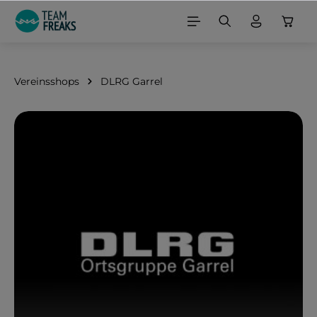
alt springen
Vereinsshops
DLRG Garrel