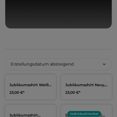
Jubiläumsshirt Weiß,
Jubiläumsshirt Navy,
Erwachsene & Kids |
Erwachsene & Kids |
23,00 €*
23,00 €*
DLRG Garrel
DLRG Garrel
Individualisierbar
Jubiläumsshirt
Sporttasche | DLRG