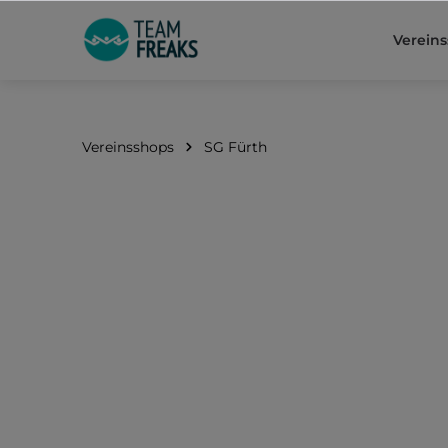
springen
Zur Hauptnavigation springen
Verein
Vereinsshops
SG Fürth