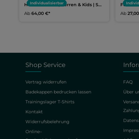
Individualisierbar
Indivi
Hoodie Damen, Herren & Kids | SG
Funktio
Fürth
& Kids |
Ab
64,00 €*
Ab
27,00
Shop Service
Info
Vertrag widerrufen
FAQ
Badekappen bedrucken lassen
Über un
Trainingslager T-Shirts
Versan
Zahlun
Kontakt
Datens
Widerrufsbelehrung
Impre
Online–