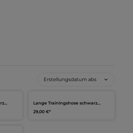
rz
Lange Trainingshose schwarz
rth
Erwachsene & Kids | SG Fürth
29,00 €*