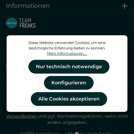
Informationen
Diese Website verwendet Cookies, um eine
bestmögliche Erfahrung bieten zu können.
Vertrag widerrufen
Mehr Informationen ...
Vertrag widerrufen
Nur technisch notwendige
Konfigurieren
Alle Cookies akzeptieren
* Alle Preise inkl. gesetzl. Mehrwertsteuer zzgl.
Versandkosten
und ggf. Nachnahmegebühren, wenn nicht
anders angegeben.
© 2026 swimfreaks - with
by
Zenit Design