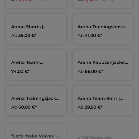
1,2m | aquafeel
SHORT LOOP | 25cm |
aquafeel
Arena Shorts |
Arena Trainingshose |
Erwachsene & Kids | 1.
Erwachsene & Kids | 1.
Ab
39,00 €*
Ab
41,00 €*
SC Zehlendorf
SC Zehlendorf
Steglitz Berlin
Steglitz Berlin
Arena Team-
Arena Kapuzenjacke |
Rucksack schwarz | 1.
1. SC Zehlendorf
74,00 €*
Ab
66,00 €*
SC Zehlendorf
Steglitz Berlin
Steglitz Berlin
Arena Trainingsjacke |
Arena Team-Shirt |
Erwachsene & Kids | 1.
Erwachsene & Kids | 1.
Ab
60,00 €*
Ab
29,50 €*
SC Zehlendorf
SC Zehlendorf
Steglitz Berlin
Steglitz Berlin
"Let's make Waves" -
n°120 Kette mit