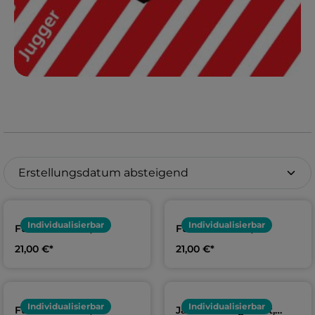
Individualisierbar
Individualisierbar
Funktionsshirt,
Funktionsshirt,
Erwachsene & Kids | TV
Erwachsene & Kids | TV
21,00 €*
21,00 €*
Jahn Walsrode
Jahn Walsrode
Individualisierbar
Individualisierbar
Funktionsshirt,
Jako Trainingsshirt,