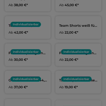
Erwachsene und Kids
Erwachsene und Kids
Ab
38,00 €*
Ab
45,00 €*
| SC Poseidon
| SC Poseidon
Radebeul
Radebeul
Individualisierbar
Team Hoodie,
Team Shorts weiß für
Erwachsene und Kids
Erwachsene und Kids
Ab
42,00 €*
Ab
22,00 €*
| SC Poseidon
| SC Poseidon
Radebeul
Radebeul
Individualisierbar
Individualisierbar
Funktionspolo grün
Funktionsshirt grün
Erwachsene & Kids |
Erwachsene & Kids |
Ab
30,00 €*
Ab
22,00 €*
SC Poseidon
SC Poseidon
Radebeul
Radebeul
Individualisierbar
Individualisierbar
Großer Rucksack 44,2
Tank Top / ärmelloses
Liter | SC Poseidon
Shirt | SC Poseidon
Ab
37,00 €*
Ab
19,00 €*
Radebeul
Radebeul