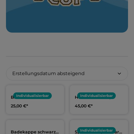
Individualisierbar
Individualisierbar
Baumwollshirt
Hoodie schwarz,
schwarz, Erwachsene
Erwachsene & Kids |
25,00 €*
45,00 €*
& Kids | Berolina Cup
Berolina Cup 2026
2026
Individualisierbar
Badekappe schwarz |
Sportbeutel, schwarz