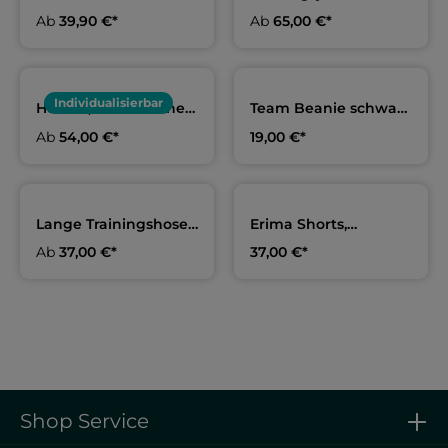
Erwachsene & Kids |
Erwachsene & Kids |
Ab
39,90 €*
Ab
65,00 €*
SSV Freiberg
SSV Freiberg
Individualisierbar
Hoodie, Erwachsene
Team Beanie schwarz
& Kids | SSV Freiberg
| SSV Freiberg
Ab
54,00 €*
19,00 €*
Lange Trainingshose,
Erima Shorts,
Erwachsene & Kids |
Erwachsene & Kids |
Ab
37,00 €*
37,00 €*
SSV Freiberg
SSV Freiberg
Shop Service