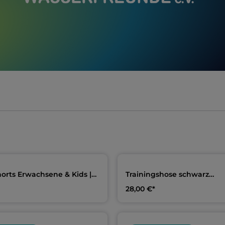
orts Erwachsene & Kids |
Trainingshose schwarz
er SV Wasserfreunde
Erwachsene & Kids | Meini
28,00 €*
Wasserfreunde