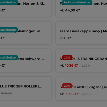
dualisierbar
Individualisierbar
die Damen, Herren & Kids
Funktionsshirt Damen, He
nger SV Wasserfreunde
Kids | Meininger SV Wasse
0 €*
Ab
44,00 €*
dualisierbar
ndtuch | Meininger SV
Team Badekappe navy | M
freunde
SV Wasserfreunde
 €*
7,50 €*
dualisierbar
20
%
cksack Arena schwarz |
STRETCH- & TRAININGSBAN
er SV Wasserfreunde
LONG LOOP | 2,0 m | aquaf
0 €*
Ab
10,36 €*
12,95 €*
20
%
LUE TRIGGER ROLLER |
STRETCHBAND | Zugseil | a
olle | aquafeel
Ab
19,96 €*
19,95 €*
24,95 €*