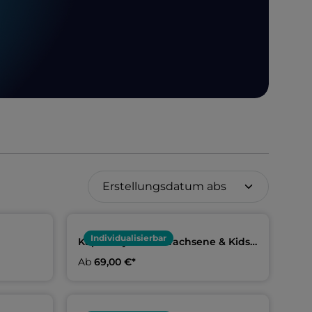
Individualisierbar
Kapuzenjacke Erwachsene & Kids |
nger SV
Meininger SV Wasserfreunde
Ab
69,00 €*