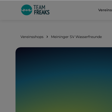
springen
Zur Hauptnavigation springen
Verein
Vereinsshops
Meininger SV Wasserfreunde