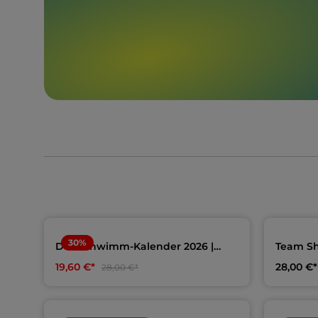
30
%
Der Schwimm-Kalender 2026 |
Team Sh
Limitierte Auflage
Meining
19,60 €*
28,00 €*
28,00 €*