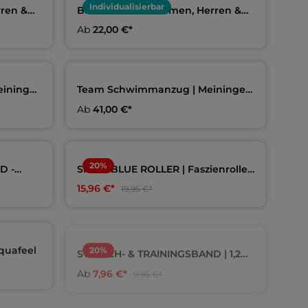
Individualisierbar
rren &
Baumwollshirt Damen, Herren &
rfreunde
Kids | Meininger SV Wasserfreunde
Ab
22,00 €*
eininger
Team Schwimmanzug | Meininger
SV Wasserfreunde
Ab
41,00 €*
20
%
D -
SPEEDBLUE ROLLER | Faszienrolle |
eel
aquafeel
15,96 €*
19,95 €*
20
%
quafeel
STRETCH- & TRAININGSBAND | 1,2m
| aquafeel
Ab
7,96 €*
9,95 €*