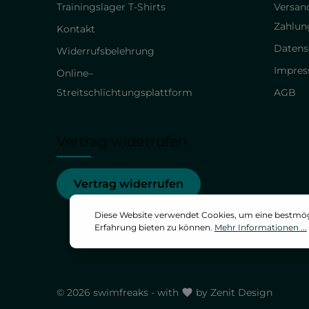
Trainingslager T-Shirts
Versan
Zahlun
Kontakt
Datens
Widerrufsbelehrung
Impre
Online–
Streitschlichtungsplattform
AGB
Vertrag widerrufen
Vertrag widerrufen
Diese Website verwendet Cookies, um eine bestmö
Erfahrung bieten zu können.
Mehr Informationen ...
© 2026 swimfreaks - with
by
Zenit Design