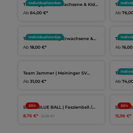
Individualisierbar
Indivi
Trainingsjacke Erwachsene & Kids |
Teamhoo
Meininger SV Wasserfreunde
| Meini
Ab
64,00 €*
Ab
76,0
Individualisierbar
Indivi
Team Mütze navy Erwachsene &
Team Ha
Kids | Meininger SV Wasserfreunde
Wasser
Ab
18,00 €*
Ab
16,00
Indivi
Team Jammer | Meininger SV
Team Ru
Wasserfreunde
Meining
Ab
31,00 €*
Ab
74,0
20
%
20
%
SPEEDBLUE BALL | Faszienball /
SPEEDB
Massageball | aquafeel
Faszienr
8,76 €*
15,96 €*
10,95 €*