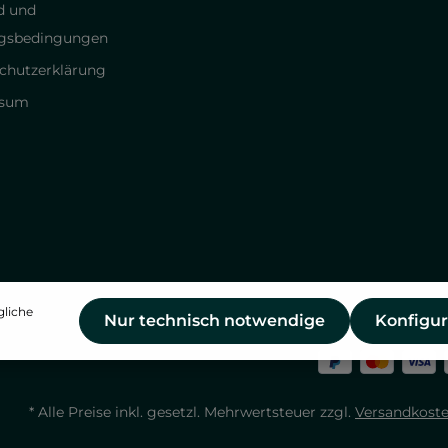
d und
gsbedingungen
chutzerklärung
ssum
gliche
Nur technisch notwendige
Konfigur
* Alle Preise inkl. gesetzl. Mehrwertsteuer zzgl.
Versandkost