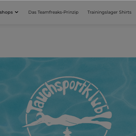
sshops
Das Teamfreaks-Prinzip
Trainingslager Shirts