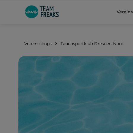
springen
Zur Hauptnavigation springen
Verein
Vereinsshops
Tauchsportklub Dresden-Nord