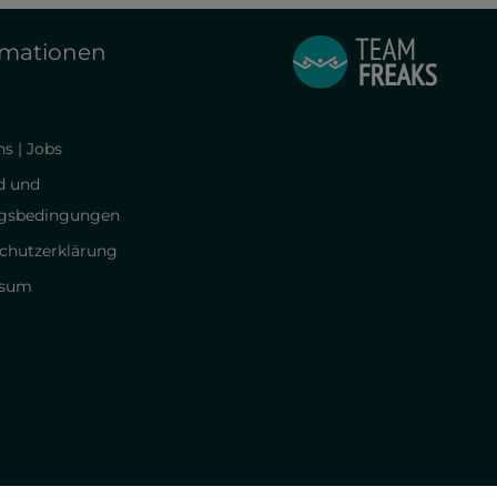
rmationen
s | Jobs
d und
gsbedingungen
chutzerklärung
ssum