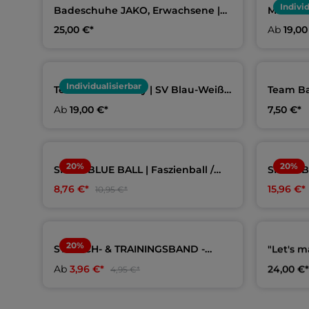
Indivi
Badeschuhe JAKO, Erwachsene |
Mikrofa
SV Blau-Weiß Lingen
Weiß Li
25,00 €*
Ab
19,00
Individualisierbar
Team Beanie navy | SV Blau-Weiß
Team Ba
Lingen
Weiß Li
Ab
19,00 €*
7,50 €*
20
%
20
%
SPEEDBLUE BALL | Faszienball /
SPEEDB
Massageball | aquafeel
Faszienr
8,76 €*
15,96 €*
10,95 €*
20
%
STRETCH- & TRAININGSBAND -
"Let's 
SHORT LOOP | 25cm | aquafeel
Swimfr
Ab
3,96 €*
24,00 €*
4,95 €*