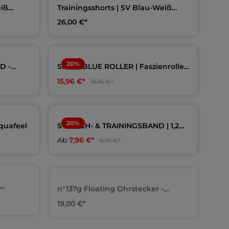
eiß
Trainingsshorts | SV Blau-Weiß
Lingen
26,00 €*
20
%
D -
SPEEDBLUE ROLLER | Faszienrolle |
eel
aquafeel
15,96 €*
19,95 €*
20
%
quafeel
STRETCH- & TRAININGSBAND | 1,2m
| aquafeel
Ab
7,96 €*
9,95 €*
n°137g Floating Ohrstecker -
im
golden | Ossidabile Swim Schmuck
19,00 €*