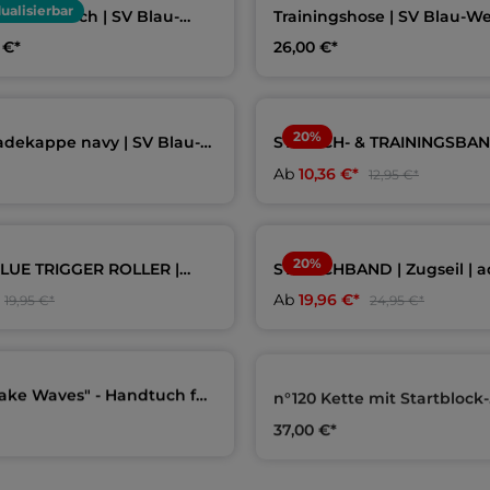
dualisierbar
serhandtuch | SV Blau-
Trainingshose | SV Blau-W
ngen
Lingen
 €*
26,00 €*
20
%
dekappe navy | SV Blau-
STRETCH- & TRAININGSBAN
ngen
LONG LOOP | 2,0 m | aquaf
Ab
10,36 €*
12,95 €*
20
%
LUE TRIGGER ROLLER |
STRETCHBAND | Zugseil | a
olle | aquafeel
Ab
19,96 €*
19,95 €*
24,95 €*
make Waves" - Handtuch für
n°120 Kette mit Startblock-
eaks
Anhänger | Ossidabile Sw
37,00 €*
Schmuck