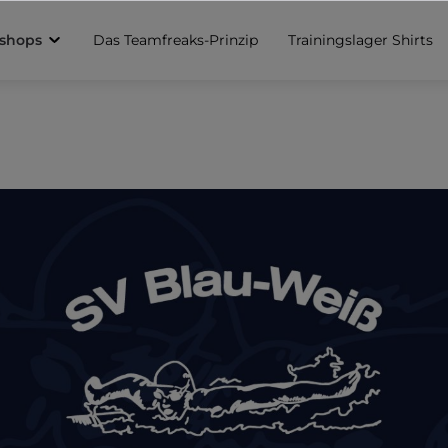
sshops
Das Teamfreaks-Prinzip
Trainingslager Shirts