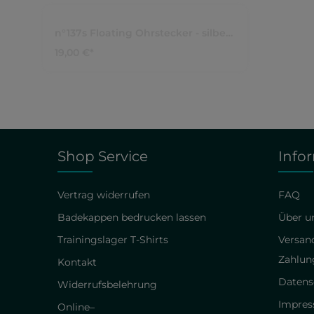
n°137s Floating Ohrstecker - silber |
n°651 Vi
Ossidabile Swim Schmuck
Ossidab
19,00 €*
14,00 €*
Shop Service
Info
Vertrag widerrufen
FAQ
Badekappen bedrucken lassen
Über un
Trainingslager T-Shirts
Versan
Zahlun
Kontakt
Datens
Widerrufsbelehrung
Impre
Online–