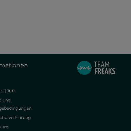
ctory Ohrstecker - blau |
n°653 Victory Ohrstecker -
ile Swim Schmuck
| Ossidabile Swim Schmuc
14,00 €*
rmationen
s | Jobs
d und
gsbedingungen
chutzerklärung
ssum