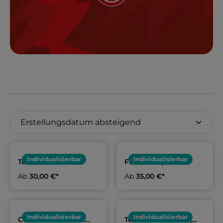
Individualisierbar
Individualisierbar
Team Polo
Funktionspolo
Erwachsene & Kids |
Damen, Herren & Kids
Ab
30,00 €*
Ab
35,00 €*
TSV Altenfurt
| TSV Altenfurt
Individualisierbar
Individualisierbar
Custom Teamshirt
Teamshirt Damen,