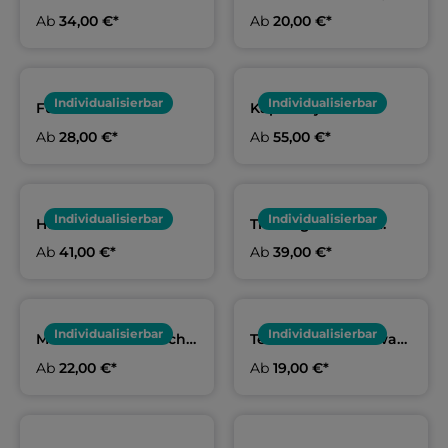
Erwachsene und Kids
Herren und Kids | TSV
Ab
34,00 €*
Ab
20,00 €*
| TSV Altenfurt
Altenfurt
Individualisierbar
Individualisierbar
Funktionsshirt
Kapuzenjacke
Damen, Herren & Kids
Erwachsene & Kids |
Ab
28,00 €*
Ab
55,00 €*
| TSV Altenfurt
TSV Altenfurt
Individualisierbar
Individualisierbar
Hoodie schwarz
Trainingssweater
Erwachsene und Kids
Damen, Herren & Kids
Ab
41,00 €*
Ab
39,00 €*
| TSV Altenfurt
| TSV Altenfurt
Individualisierbar
Individualisierbar
Mikrofaserhandtuch
Team Beanie schwarz
schwarz | TSV
| TSV Altenfurt
Ab
22,00 €*
Ab
19,00 €*
Altenfurt