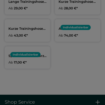
Lange Trainingshose
Kurze Trainingshose
Erwachsene & Kids |
Erwachsene & Kids |
Ab
29,00 €*
Ab
28,00 €*
TSV Altenfurt
TSV Altenfurt
Individualisierbar
Kurze Trainingshose
Arena Rucksack
arena Erwachsene &
schwarz | TSV
Ab
43,00 €*
Ab
74,00 €*
Kids | TSV Altenfurt
Altenfurt
Individualisierbar
Sportbeutel schwarz |
TSV Altenfurt
Ab
17,00 €*
Shop Service