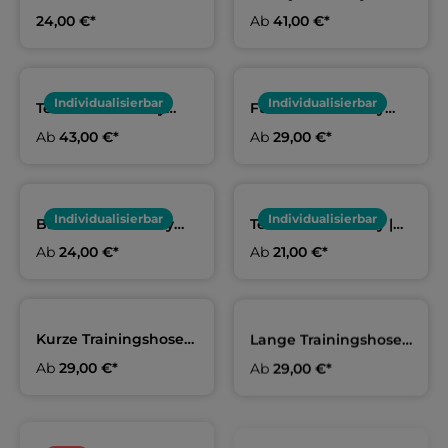
navy | TSV Mannheim
Erwachsene & Kids |
24,00 €*
Ab
41,00 €*
1846
TSV Mannheim 1846
Individualisierbar
Individualisierbar
Teamhoodie navy
Funktionsshirt sky
Erwachsene & Kids |
Damen, Herren & Kids
Ab
43,00 €*
Ab
29,00 €*
TSV Mannheim 1846
| TSV Mannheim 1846
Individualisierbar
Individualisierbar
Baumwollshirt Sky
Team Beanie navy |
Blau Erwachsene &
TSV Mannheim 1846
Ab
24,00 €*
Ab
21,00 €*
Kids | TSV Mannheim
1846
Kurze Trainingshose
Lange Trainingshose
navy Erwachsene &
navy Erwachsene &
Ab
29,00 €*
Ab
29,00 €*
Kids | TSV Mannheim
Kids | TSV Mannheim
1846
1846