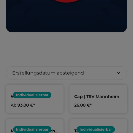
Individualisierbar
Wärmemantel
Cap | TSV Mannheim
schwarz, Erwachsene
Ab
93,00 €*
26,00 €*
& Kids | TSV
Mannheim
Individualisierbar
Individualisierbar
Mikrofaserhandtuch
Teamjacke navy