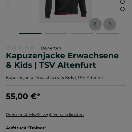
Bewerten
Kapuzenjacke Erwachsene
Durchschnittliche Bewertung von 0 von 5 Sternen
& Kids | TSV Altenfurt
Kapuzenjacke Erwachsene & Kids | TSV Altenfurt
55,00 €
*
Preise inkl. MwSt. zzgl. Versandkosten
auswählen
Aufdruck "Trainer"