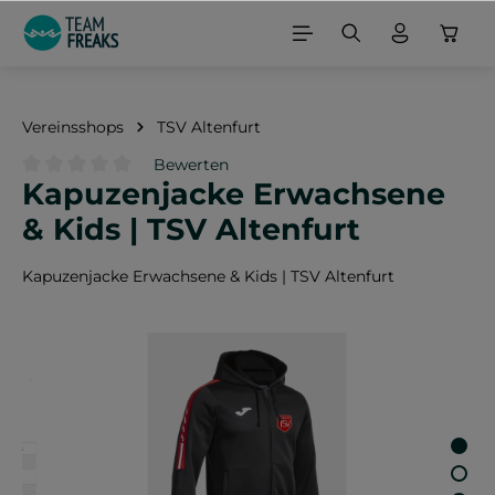
alt springen
Vereinsshops
TSV Altenfurt
Bewerten
Kapuzenjacke Erwachsene
Durchschnittliche Bewertung von 0 von 5 Sternen
& Kids | TSV Altenfurt
Kapuzenjacke Erwachsene & Kids | TSV Altenfurt