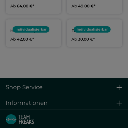
Erwachsene & Kids |
Erwachsene und Kids
Ab
64,00 €*
Ab
49,00 €*
SC Delphin Ingolstadt
| SC Delphin
Ingolstadt
Individualisierbar
Individualisierbar
Hoodie navy
Funktionsshirt
Erwachsene und Kids
Damen, Herren & Kids
Ab
42,00 €*
Ab
30,00 €*
| SC Delphin
| SC Delphin
Ingolstadt
Ingolstadt
Shop Service
Informationen