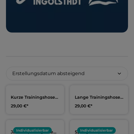
Kurze Trainingshose
Lange Trainingshose
navy Erwachsene &
navy | SC Delphin
29,00 €*
29,00 €*
Kids | SC Delphin
Ingolstadt
Ingolstadt
Individualisierbar
Individualisierbar
Jako Kapuzenjacke
Sportjacke,