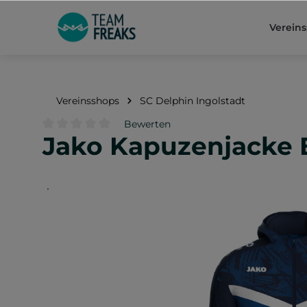
springen
Zur Hauptnavigation springen
Verein
Vereinsshops
SC Delphin Ingolstadt
Bewerten
Jako Kapuzenjacke E
Durchschnittliche Bewertung von 0 von 5 Sternen