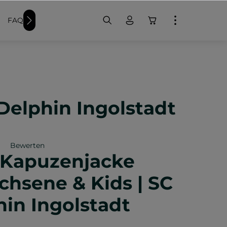
FAQ
Weitere Schwimmer-Produkte
Badekappen bedr
Delphin Ingolstadt
Bewerten
 Kapuzenjacke
iche Bewertung von 0 von 5 Sternen
chsene & Kids | SC
in Ingolstadt