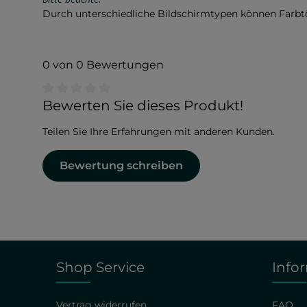
Durch unterschiedliche Bildschirmtypen können Farb
0 von 0 Bewertungen
Durchschnittliche Bewertung von 0 von 5 Sternen
Bewerten Sie dieses Produkt!
Teilen Sie Ihre Erfahrungen mit anderen Kunden.
Bewertung schreiben
Shop Service
Info
Vertrag widerrufen
FAQ