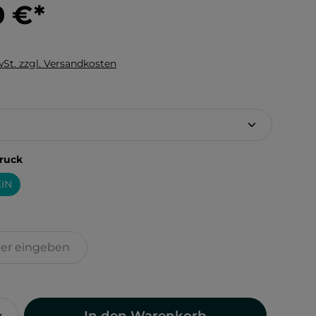
0 €
*
wSt. zzgl. Versandkosten
hlen
auswählen
ruck
IN
In den Warenkorb