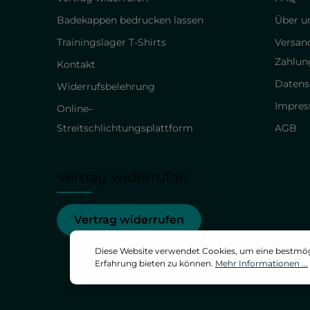
Badekappen bedrucken lassen
Über un
Trainingslager T-Shirts
Versan
Zahlun
Kontakt
Datens
Widerrufsbelehrung
Impre
Online–
Streitschlichtungsplattform
AGB
Vertrag widerrufen
Vertrag widerrufen
Diese Website verwendet Cookies, um eine bestmö
Erfahrung bieten zu können.
Mehr Informationen ...