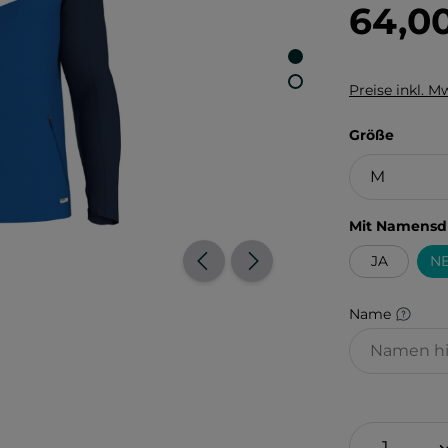
64,0
Preise inkl. M
auswä
Größe
Mit Namensd
JA
NE
Name