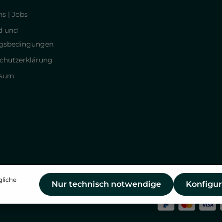
s | Jobs
d und
gsbedingungen
chutzerklärung
ssum
gliche
Nur technisch notwendige
Konfigur