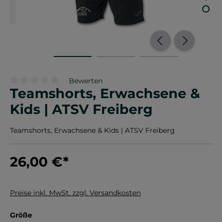
Bewerten
Teamshorts, Erwachsene &
Durchschnittliche Bewertung von 0 von 5 Sternen
Kids | ATSV Freiberg
Teamshorts, Erwachsene & Kids | ATSV Freiberg
26,00 €
*
Preise inkl. MwSt. zzgl. Versandkosten
auswählen
Größe