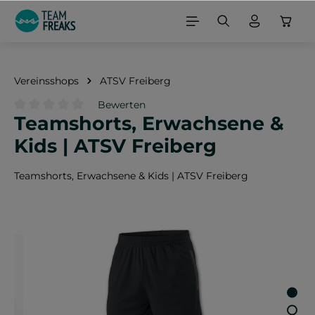
alt springen
Vereinsshops
ATSV Freiberg
Bewerten
Teamshorts, Erwachsene &
Durchschnittliche Bewertung von 0 von 5 Sternen
Kids | ATSV Freiberg
Teamshorts, Erwachsene & Kids | ATSV Freiberg