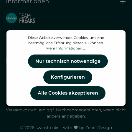
Informationen
Diese Website verwendet Cookies, um eine
bestmögliche Erfahrung bieten zu können.
Vertrag widerrufen
Mehr Informationen ...
Vertrag widerrufen
Nur technisch notwendige
Konfigurieren
Alle Cookies akzeptieren
* Alle Preise inkl. gesetzl. Mehrwertsteuer zzgl.
Versandkosten
und ggf. Nachnahmegebühren, wenn nicht
anders angegeben.
© 2026 swimfreaks - with
by
Zenit Design