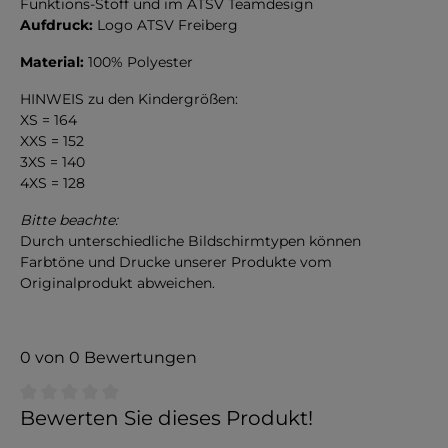
Funktions-Stoff und im ATSV Teamdesign
Aufdruck:
Logo ATSV Freiberg
Material:
100% Polyester
HINWEIS zu den Kindergrößen:
XS = 164
XXS = 152
3XS = 140
4XS = 128
Bitte beachte:
Durch unterschiedliche Bildschirmtypen können
Farbtöne und Drucke unserer Produkte vom
Originalprodukt abweichen.
0 von 0 Bewertungen
Durchschnittliche Bewertung von 0 von 5 Sternen
Bewerten Sie dieses Produkt!