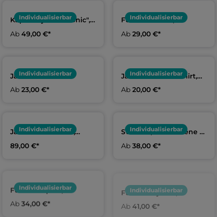
Individualisierbar
Individualisierbar
Kapuzenjacke "Iconic",
Funktionsshirt,
Erwachsene & Kids | SG
Erwachsene & Kids | SG
Ab
49,00 €*
Ab
29,00 €*
Neuss, Fechten
Neuss, Fechten
Individualisierbar
Individualisierbar
Jako Jubiläums-
Jako Jubiläums-Shirt,
Funktionsshirt,
Erwachsene & Kids | SG
Ab
23,00 €*
Ab
20,00 €*
Erwachsene & Kids | SG
Neuss
Neuss
Individualisierbar
Individualisierbar
Jako Coach-Jacke,
Sweater, Erwachsene &
Erwachsene | SG Neuss,
Kids | SG Neuss,
89,00 €*
Ab
38,00 €*
Fechten
Fechten
Individualisierbar
Funktionspolo,
Individualisierbar
Funktionsjacke,
Erwachsene & Kids | SG
Erwachsene & Kids | SG
Ab
34,00 €*
Ab
41,00 €*
Neuss, Fechten
Neuss, Fechten