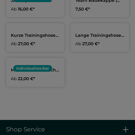
Jako Sportmütze
Team Badekappe |
schwarz | AWV 09
AWV 09 -
Ab
16,00 €*
7,50 €*
Vorbestellung
Kurze Trainingshose
Lange Trainingshose
navy Erwachsene &
navy Erwachsene &
Ab
27,00 €*
Ab
27,00 €*
Kids | AWV 09
Kids | AWV 09
Individualisierbar
Mikrofaserhandtuch
navy | AWV 09
Ab
22,00 €*
Shop Service