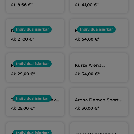
- Vorbestellung
und Kids | AWV 09
Ab
9,66 €*
Ab
41,00 €*
Individualisierbar
Individualisierbar
Baumwollshirt
Kapuzenjacke
Erwachsene | AWV 09
Erwachsene und Kids
Ab
21,00 €*
Ab
54,00 €*
| AWV 09
Individualisierbar
Funktionsshirt
Kurze Arena
Erwachsene | AWV 09
Trainingshose navy,
Ab
29,00 €*
Ab
34,00 €*
Erwachsene & Kids |
AWV 09
Individualisierbar
Teamshirt arena navy
Arena Damen Shorts
Damen, Herren & Kids
navy | AWV 09
Ab
25,00 €*
Ab
30,00 €*
| AWV 09
Individualisierbar