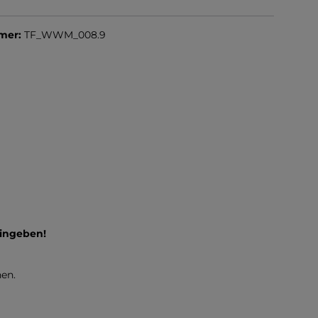
mer:
TF_WWM_008.9
ingeben!
en.