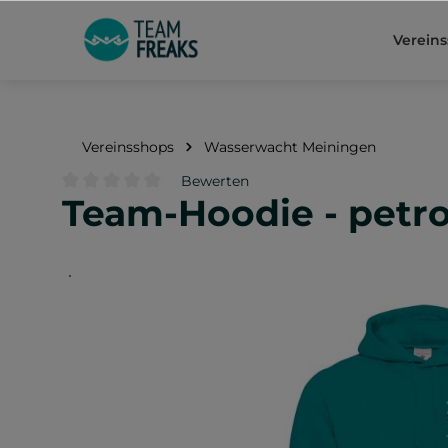
springen
Zur Hauptnavigation springen
Verein
Vereinsshops
Wasserwacht Meiningen
Bewerten
Team-Hoodie - petr
Durchschnittliche Bewertung von 0 von 5 Sternen