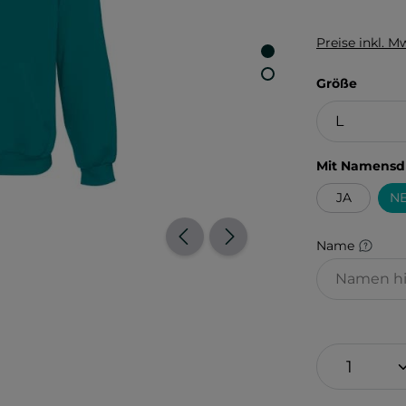
Preise inkl. M
auswä
Größe
Mit Namensd
JA
NE
Name