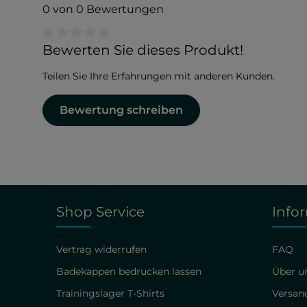
0 von 0 Bewertungen
Durchschnittliche Bewertung von 0 von 5 Sternen
Bewerten Sie dieses Produkt!
Teilen Sie Ihre Erfahrungen mit anderen Kunden.
Bewertung schreiben
Shop Service
Info
Vertrag widerrufen
FAQ
Badekappen bedrucken lassen
Über un
Trainingslager T-Shirts
Versan