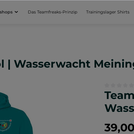
sshops
Das Teamfreaks-Prinzip
Trainingslager Shirts
ol | Wasserwacht Meini
Team-
Durchschnittl
Wass
39,0