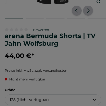
Bewerten
arena Bermuda Shorts | TV
Durchschnittliche Bewertung von 0 von 5 Sternen
Jahn Wolfsburg
44,00 €
*
Preise inkl. MwSt. zzgl. Versandkosten
Nicht mehr verfügbar
auswählen
Größe