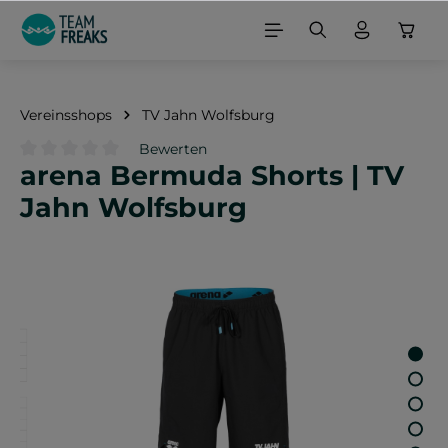
alt springen
Vereinsshops
TV Jahn Wolfsburg
Bewerten
arena Bermuda Shorts | TV
Durchschnittliche Bewertung von 0 von 5 Sternen
Jahn Wolfsburg