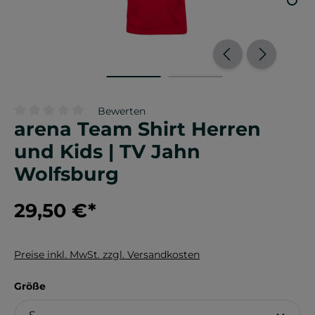
Bewerten
arena Team Shirt Herren
Durchschnittliche Bewertung von 0 von 5 Sternen
und Kids | TV Jahn
Wolfsburg
29,50 €
*
Preise inkl. MwSt. zzgl. Versandkosten
auswählen
Größe