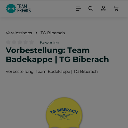
alt springen
Vereinsshops
TG Biberach
Bewerten
Vorbestellung: Team
Durchschnittliche Bewertung von 0 von 5 Sternen
Badekappe | TG Biberach
Vorbestellung: Team Badekappe | TG Biberach