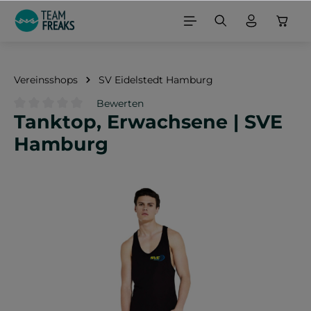
alt springen
Vereinsshops
SV Eidelstedt Hamburg
Bewerten
Tanktop, Erwachsene | SVE
Durchschnittliche Bewertung von 0 von 5 Sternen
Hamburg