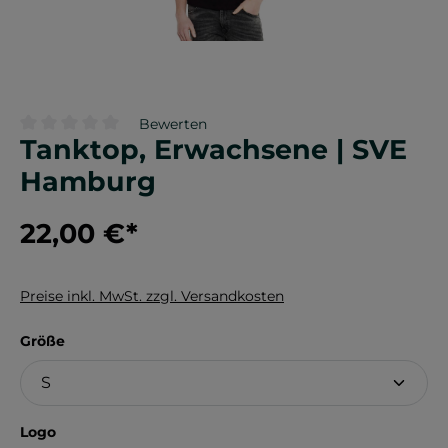
Bewerten
Tanktop, Erwachsene | SVE
Durchschnittliche Bewertung von 0 von 5 Sternen
Hamburg
22,00 €
*
Preise inkl. MwSt. zzgl. Versandkosten
auswählen
Größe
auswählen
Logo