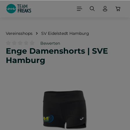
alt springen
Vereinsshops
SV Eidelstedt Hamburg
Bewerten
Enge Damenshorts | SVE
Durchschnittliche Bewertung von 0 von 5 Sternen
Hamburg