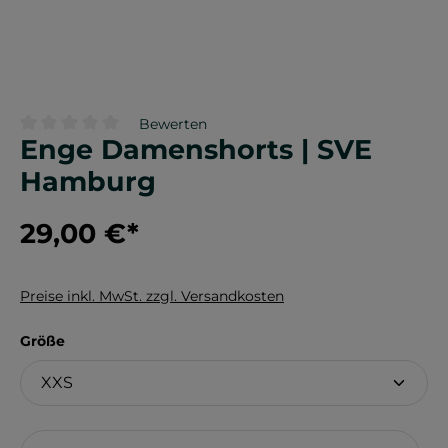
Bewerten
Enge Damenshorts | SVE
Durchschnittliche Bewertung von 0 von 5 Sternen
Hamburg
29,00 €
*
Preise inkl. MwSt. zzgl. Versandkosten
auswählen
Größe