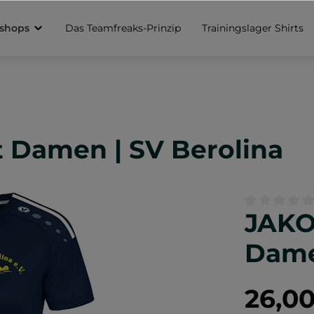
sshops
Das Teamfreaks-Prinzip
Trainingslager Shirts
 Damen | SV Berolina
JAKO
Durchschnittl
Dame
26,0