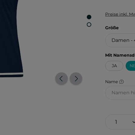
Preise inkl. M
auswä
Größe
Mit Namensd
JA
NE
Name