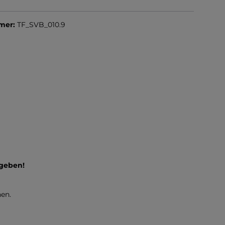
mer:
TF_SVB_010.9
ngeben!
en.