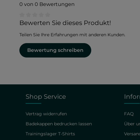
0 von 0 Bewertungen
Durchschnittliche Bewertung von 0 von 5 Sternen
Bewerten Sie dieses Produkt!
Teilen Sie Ihre Erfahrungen mit anderen Kunden.
Bewertung schreiben
Shop Service
Info
Vertrag widerrufen
FAQ
Badekappen bedrucken lassen
Über un
Trainingslager T-Shirts
Versan