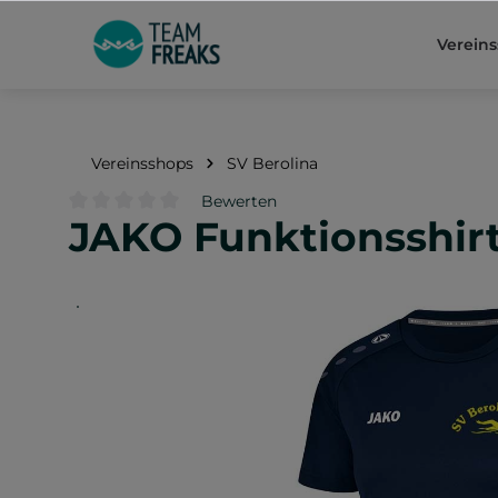
springen
Zur Hauptnavigation springen
Verein
Vereinsshops
SV Berolina
Bewerten
JAKO Funktionsshirt
Durchschnittliche Bewertung von 0 von 5 Sternen