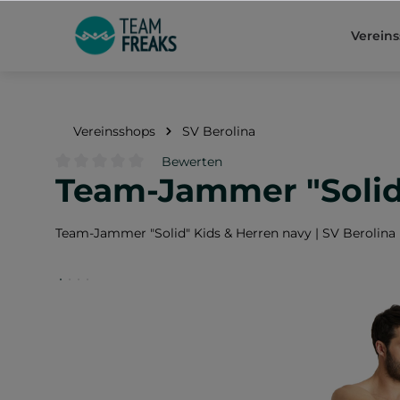
springen
Zur Hauptnavigation springen
Verein
Vereinsshops
SV Berolina
Bewerten
Team-Jammer "Solid"
Durchschnittliche Bewertung von 0 von 5 Sternen
Team-Jammer "Solid" Kids & Herren navy | SV Berolina