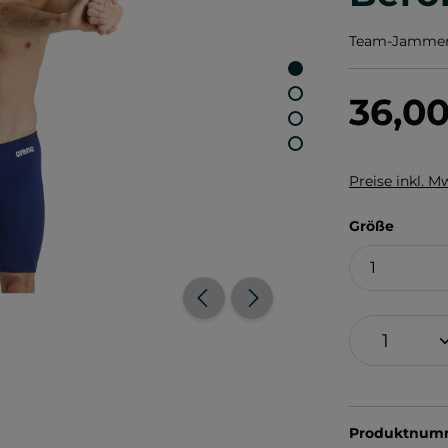
Team-Jammer "
36,0
Preise inkl. M
auswä
Größe
Produktnum