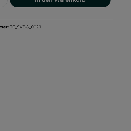
mer:
TF_SVBG_002.1