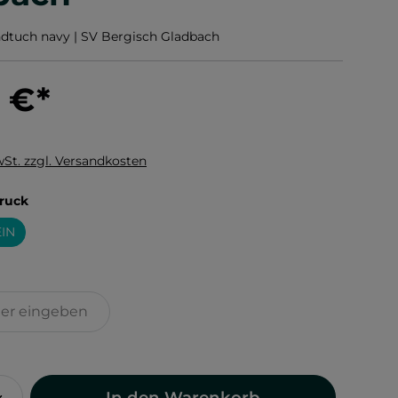
dtuch navy | SV Bergisch Gladbach
0 €
*
wSt. zzgl. Versandkosten
auswählen
ruck
IN
In den Warenkorb