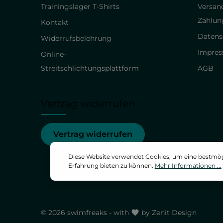
Trainingslager T-Shirts
Versan
Zahlun
Kontakt
Datens
Widerrufsbelehrung
Impre
Online–
Streitschlichtungsplattform
AGB
Vertrag widerrufen
Vertrag widerrufen
Diese Website verwendet Cookies, um eine bestmö
Erfahrung bieten zu können.
Mehr Informationen ...
© 2026 swimfreaks - with
by
Zenit Design