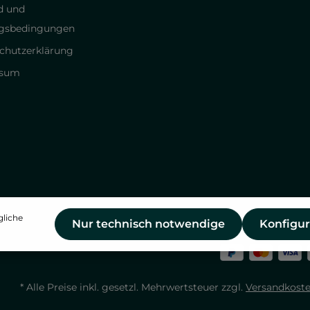
d und
gsbedingungen
chutzerklärung
ssum
gliche
Nur technisch notwendige
Konfigur
* Alle Preise inkl. gesetzl. Mehrwertsteuer zzgl.
Versandkost