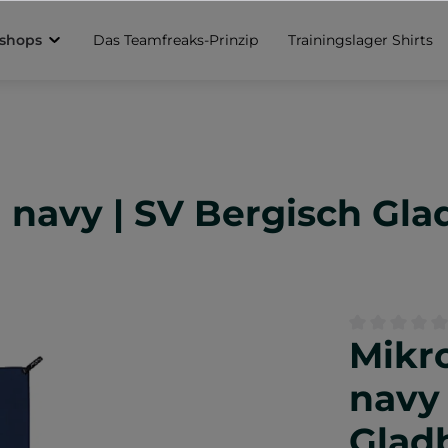
sshops
Das Teamfreaks-Prinzip
Trainingslager Shirts
 navy | SV Bergisch Gl
Mikr
Durchschnittl
navy 
Glad