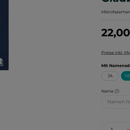
Mikrofaserhan
22,0
Preise inkl. M
Mit Namensd
JA
NE
Name