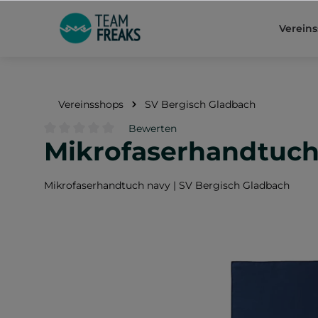
springen
Zur Hauptnavigation springen
Verein
Vereinsshops
SV Bergisch Gladbach
Bewerten
Mikrofaserhandtuch
Durchschnittliche Bewertung von 0 von 5 Sternen
Mikrofaserhandtuch navy | SV Bergisch Gladbach