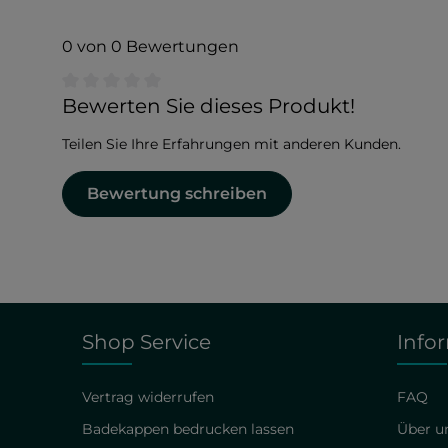
0 von 0 Bewertungen
Durchschnittliche Bewertung von 0 von 5 Sternen
Bewerten Sie dieses Produkt!
Teilen Sie Ihre Erfahrungen mit anderen Kunden.
Bewertung schreiben
Shop Service
Info
Vertrag widerrufen
FAQ
Badekappen bedrucken lassen
Über un