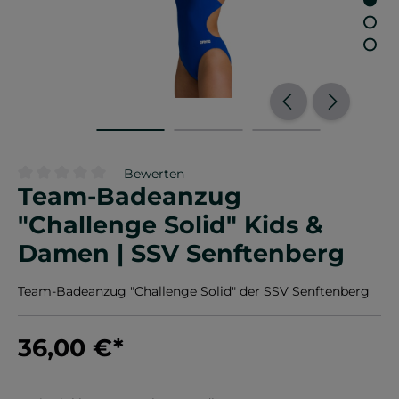
Bewerten
Team-Badeanzug
Durchschnittliche Bewertung von 0 von 5 Sternen
"Challenge Solid" Kids &
Damen | SSV Senftenberg
Team-Badeanzug "Challenge Solid" der SSV Senftenberg
36,00 €
*