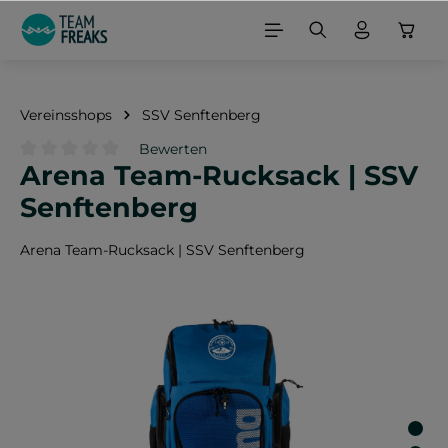
alt springen
Vereinsshops
SSV Senftenberg
Bewerten
Arena Team-Rucksack | SSV
Durchschnittliche Bewertung von 0 von 5 Sternen
Senftenberg
Arena Team-Rucksack | SSV Senftenberg