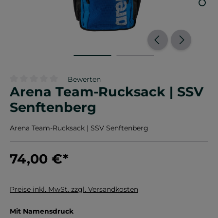
Bewerten
Arena Team-Rucksack | SSV
Durchschnittliche Bewertung von 0 von 5 Sternen
Senftenberg
Arena Team-Rucksack | SSV Senftenberg
74,00 €
*
Preise inkl. MwSt. zzgl. Versandkosten
auswählen
Mit Namensdruck