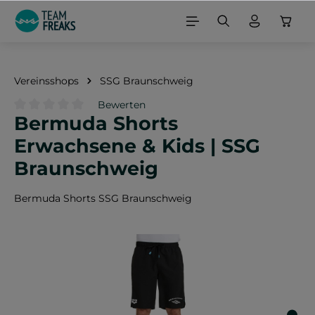
alt springen
Vereinsshops
SSG Braunschweig
Bewerten
Bermuda Shorts
Durchschnittliche Bewertung von 0 von 5 Sternen
Erwachsene & Kids | SSG
Braunschweig
Bermuda Shorts SSG Braunschweig