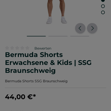
Bewerten
Bermuda Shorts
Durchschnittliche Bewertung von 0 von 5 Sternen
Erwachsene & Kids | SSG
Braunschweig
Bermuda Shorts SSG Braunschweig
44,00 €
*