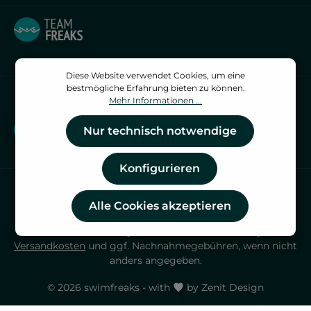
Diese Website verwendet Cookies, um eine
bestmögliche Erfahrung bieten zu können.
Vertrag widerrufen
Mehr Informationen ...
Vertrag widerrufen
Nur technisch notwendige
Konfigurieren
Alle Cookies akzeptieren
* Alle Preise inkl. gesetzl. Mehrwertsteuer zzgl.
Versandkosten
und ggf. Nachnahmegebühren, wenn nicht
anders angegeben.
© 2026 swimfreaks - with
by
Zenit Design