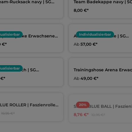
eam-Rucksack navy | SG
Team Badekappe navy | S
berg
Schöneberg
8,00 €*
dualisierbar
Individualisierbar
apuzenjacke Erwachsene |
Arena Team-Hoodie | SG
öneberg
Schöneberg
0 €*
Ab
57,00 €*
dualisierbar
serhandtuch | SG
Trainingshose Arena Erwa
berg
Kids | SG Schöneberg
 €*
Ab
49,00 €*
20
%
UE ROLLER | Faszienrolle |
SPEEDBLUE BALL | Faszienb
l
Massageball | aquafeel
8,76 €*
19,95 €*
10,95 €*