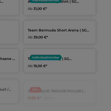
Individualisierbar
G
Arena Wettkampfshirt | SG
Schöneberg
Ab
31,00 €*
Team Bermuda Short Arena | SG
Schöneberg
Ab
39,00 €*
Individualisierbar
chsene &
Team Beanie navy | SG
Schöneberg
Ab
19,00 €*
20
%
all /
SPEEDBLUE TRIGGER ROLLER |
Faszienrolle | aquafeel
15,96 €*
19,95 €*