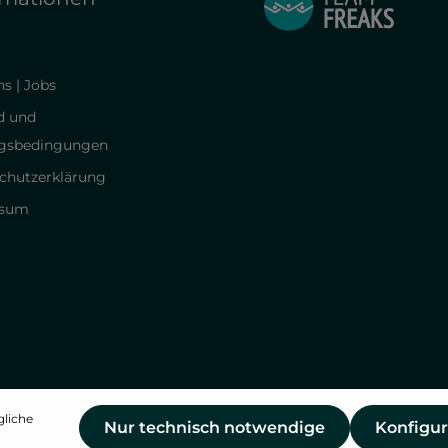
s | Jobs
d und
gsbedingungen
chutzerklärung
ssum
gliche
Nur technisch notwendige
Konfigur