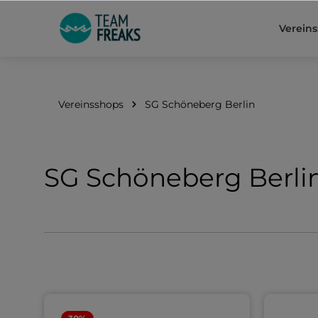
springen
Zur Hauptnavigation springen
Verein
Vereinsshops
SG Schöneberg Berlin
SG Schöneberg Berli