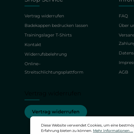
Vertrag widerrufen
FAQ
Badekappen bedrucken lassen
Über un
Trainingslager T-Shirts
Versan
Zahlun
Kontakt
Datens
Widerrufsbelehrung
Impre
Online–
Streitschlichtungsplattform
AGB
Vertrag widerrufen
Vertrag widerrufen
Diese Website verwendet Cookies, um eine bestmö
Erfahrung bieten zu können.
Mehr Informationen ...