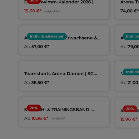
30
%
Der Schwimm-Kalender 2026 |
Arena T
Limitierte Auflage
Schöne
19,60 €*
74,00 €*
28,00 €*
Individualisierbar
Indivi
Arena Teamjacke Erwachsene &
Arena K
Kids | SG Schöneberg
SG Sch
Ab
57,00 €*
Ab
79,0
Indivi
Teamshorts Arena Damen | SG
Mikrofa
Schöneberg
Schöne
Ab
38,50 €*
Ab
21,00
20
%
20
%
STRETCH- & TRAININGSBAND -
SPEEDBL
LONG LOOP | 2,0 m | aquafeel
aquafee
Ab
10,36 €*
15,96 €*
12,95 €*