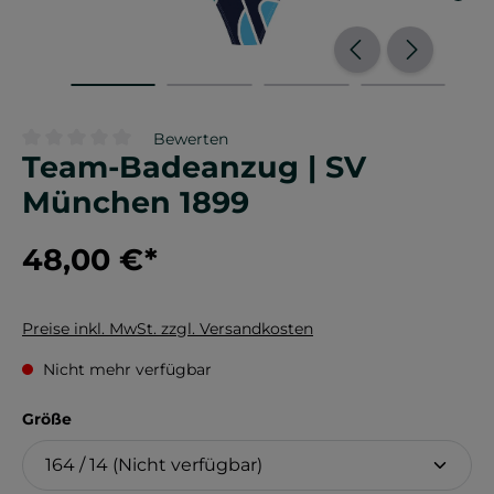
Bewerten
Team-Badeanzug | SV
Durchschnittliche Bewertung von 0 von 5 Sternen
München 1899
48,00 €
*
Preise inkl. MwSt. zzgl. Versandkosten
Nicht mehr verfügbar
auswählen
Größe