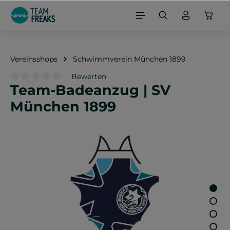
alt springen
Vereinsshops
Schwimmverein München 1899
Bewerten
Team-Badeanzug | SV
Durchschnittliche Bewertung von 0 von 5 Sternen
München 1899