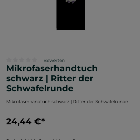
Bewerten
Mikrofaserhandtuch
Durchschnittliche Bewertung von 0 von 5 Sternen
schwarz | Ritter der
Schwafelrunde
Mikrofaserhandtuch schwarz | Ritter der Schwafelrunde
24,44 €
*