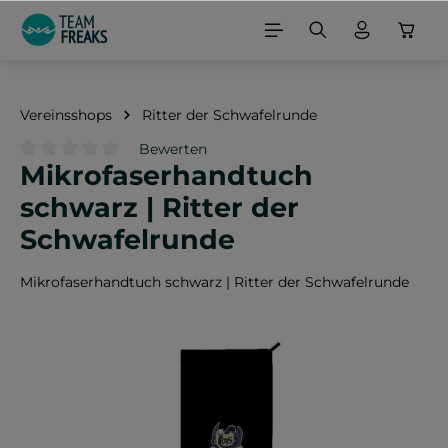
alt springen
Vereinsshops
Ritter der Schwafelrunde
Bewerten
Mikrofaserhandtuch
Durchschnittliche Bewertung von 0 von 5 Sternen
schwarz | Ritter der
Schwafelrunde
Mikrofaserhandtuch schwarz | Ritter der Schwafelrunde