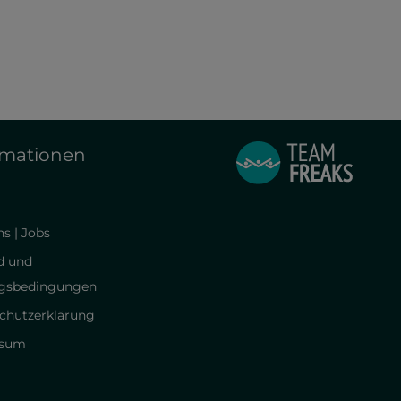
rmationen
s | Jobs
d und
gsbedingungen
chutzerklärung
ssum