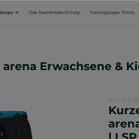
sshops
Das Teamfreaks-Prinzip
Trainingslager Shirts
 arena Erwachsene & Kid
l
Kurz
Durchschnittl
aren
| LSP