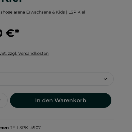
gshose arena Erwachsene & Kids | LSP Kiel
0 €
*
wSt. zzgl. Versandkosten
hlen
In den Warenkorb
mer:
TF_LSPK_4907