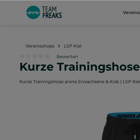
springen
Zur Hauptnavigation springen
Verein
Vereinsshops
LSP Kiel
Bewerten
Kurze Trainingshose
Durchschnittliche Bewertung von 0 von 5 Sternen
Kurze Trainingshose arena Erwachsene & Kids | LSP Kie