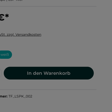
 €
*
wSt. zzgl. Versandkosten
len
weiß
In den Warenkorb
mer:
TF_LSPK_002