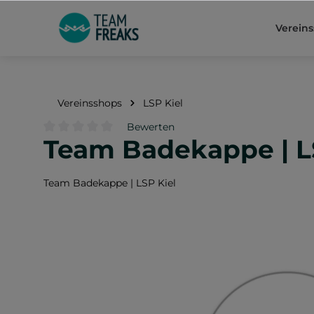
springen
Zur Hauptnavigation springen
Verein
Vereinsshops
LSP Kiel
Bewerten
Team Badekappe | L
Durchschnittliche Bewertung von 0 von 5 Sternen
Team Badekappe | LSP Kiel