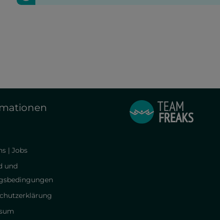
rmationen
s | Jobs
d und
gsbedingungen
chutzerklärung
ssum