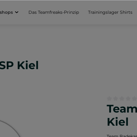
sshops
Das Teamfreaks-Prinzip
Trainingslager Shirts
SP Kiel
Team
Durchschnittl
Kiel
Team Badekapp